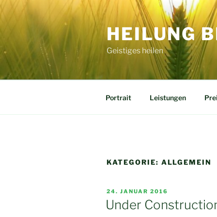
Zum
Inhalt
HEILUNG B
springen
Geistiges heilen
Portrait
Leistungen
Pre
KATEGORIE:
ALLGEMEIN
VERÖFFENTLICHT
24. JANUAR 2016
AM
Under Constructio