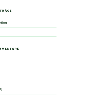
ITRÄGE
tion
MMENTARE
5